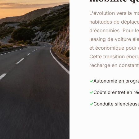
L'évolution vers la m
habitudes de déplace
d'économies. Pour le
leasing de voiture él
et économique pour a
Cette transition éne
recharge en constante
Autonomie en progr
Coûts d'entretien ré
Conduite silencieuse