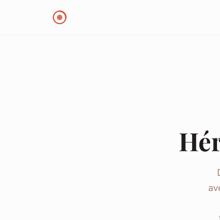
Hér
av