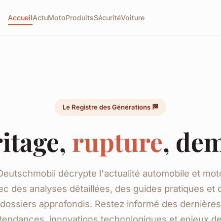
Accueil
Actu
Moto
Produits
Sécurité
Voiture
Le Registre des Générations 🏁
itage,
rupture
, de
Deutschmobil décrypte l'actualité automobile et mot
ec des analyses détaillées, des guides pratiques et 
dossiers approfondis. Restez informé des dernières
tendances, innovations technologiques et enjeux d