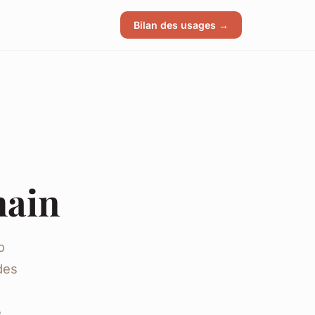
Bilan des usages →
main
o
des
e